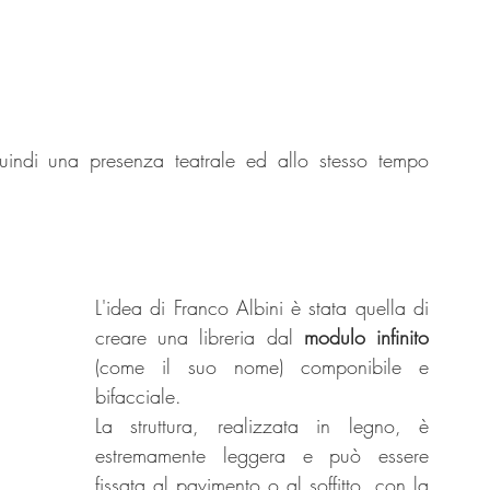
uindi una presenza teatrale ed allo stesso tempo 
L'idea di Franco Albini è stata quella di 
creare una libreria dal 
modulo infinito
(come il suo nome) componibile e 
bifacciale.
La
 struttura, realizzata in legno, è 
estremamente leggera e può essere 
fissata al pavimento o al soffitto, con la 