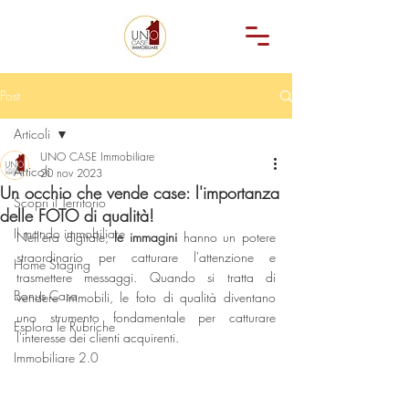
Post
Articoli
UNO CASE Immobiliare
Articoli
20 nov 2023
Un occhio che vende case: l'importanza
Scopri il Territorio
delle FOTO di qualità!
Il mondo immobiliare
Nell'era digitale, 
le immagini
 hanno un potere 
straordinario per catturare l'attenzione e 
Home Staging
trasmettere messaggi. Quando si tratta di 
Bonus Casa
vendere immobili, le foto di qualità diventano 
uno strumento fondamentale per catturare 
Esplora le Rubriche
l'interesse dei clienti acquirenti.
Immobiliare 2.0