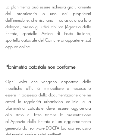
La planimetria può essere richiesta gratuitamente 
dal proprietario o uno dei proprietari 
dell’immobile, che risultano in catasto, o da loro 
delegati, presso gli uffici abilitati (Agenzia delle 
Entrate, sportello Amico di Poste Italiane, 
sportello catastale del Comune di appartenenza) 
oppure online. 
Planimetria catastale non conforme
Ogni volta che vengono apportate delle 
modifiche all’unità immobiliare è necessario 
essere in possesso della documentazione che ne 
attesti la regolarità urbanistico edilizia, e la 
planimetria catastale deve essere aggiornata 
allo stato di fatto tramite la presentazione 
all’Agenzia delle Entrate di un aggiornamento 
generato dal software DOCFA (ad uso esclusivo 
dei tecnici professionisti abilitati).