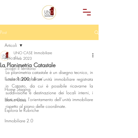
Post
Articoli
UNO CASE Immobiliare
Articoli
1 feb 2023
La Planimetria Catastale
Scopri il Territorio
La planimetria catastale è un disegno tecnico, in 
Il mondo immobiliare
scala 
1:200
, di un’unità immobiliare registrata 
in Catasto, da cui è possibile ricavarne la 
Home Staging
suddivisione e destinazione dei locali interni, i 
dati metrici, l’orientamento dell’unità immobiliare 
Bonus Casa
rispetto al piano delle coordinate.
Esplora le Rubriche
Immobiliare 2.0