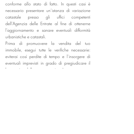
conforme allo stato di fatto. In questi casi è 
necessario presentare un’istanza di variazione 
catastale presso gli uffici competenti 
dell’Agenzia delle Entrate al fine di ottenerne 
l’aggiornamento e sanare eventuali difformità 
urbanistiche e catastali. 
Prima di promuovere la vendita del tuo 
immobile, esegui tutte le verifiche necessarie: 
eviterai così perdite di tempo e l’insorgere di 
eventuali imprevisti in grado di pregiudicare il 
buon esiste della tua operazione!
Valentina Peraglie
Agente immobiliare dal 2008 e Home Stager 
qualificata presso l'Accademia Italiana Staging 
& Redesign. Iscritta al Ruolo degli Agenti d'Affari 
in Mediazione e al REA TO/1237018 ed al 
Ruolo Periti ed Esperti della CCIAA di Torino al 
N. 1258 dal 2011.